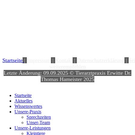
Startseite
|
Impressum
|
Kontakt
|
Datenschutzerklärung
|
Se
weiterempfehlen
Letzte Änderung: 09.09.2025 © Tierarztpraxis Erwitte Dr.
Thomas Hameister 2025
Startseite
Aktuelles
Wissenswertes
Unsere-Praxis
Sprechzeiten
Unser-Team
Unsere-Leistungen
Kleintiere